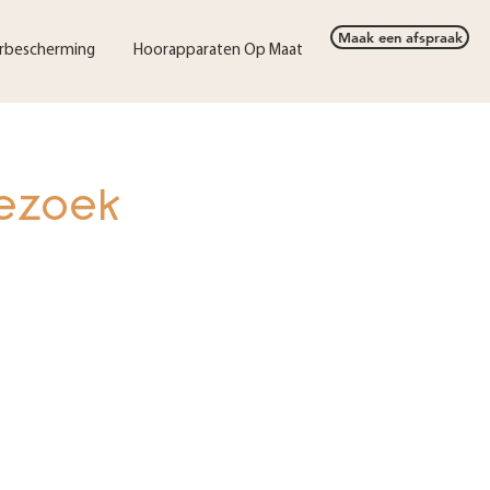
Maak een afspraak
rbescherming
Hoorapparaten Op Maat
bezoek