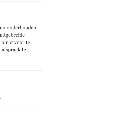
aten onderhouden
 uitgebreide
 om ervoor te
 afspraak te
.