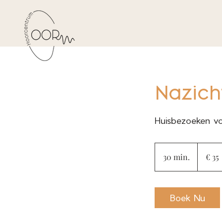
Nazich
Huisbezoeken vo
35
euro
30 min.
3
€ 35
0
m
i
Boek Nu
n
.