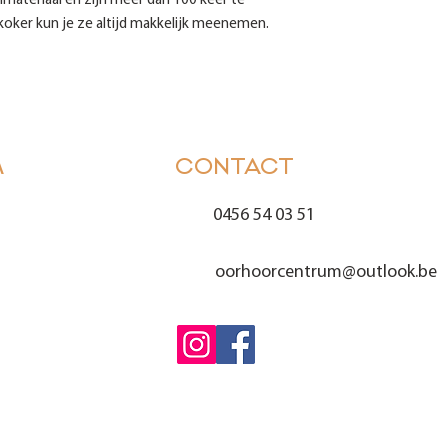
nmateriaal en zijn meer dan 100 keer te
oker kun je ze altijd makkelijk meenemen.
M
CONTACT
0456 54 03 51
oorhoorcentrum@outlook.
be