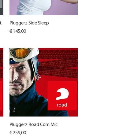
Snel overzicht
t
Pluggerz Side Sleep
Prijs
€ 145,00
Snel overzicht
Pluggerz Road Com Mic
Prijs
€ 259,00