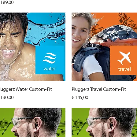
ijs
 189,00
Snel overzicht
Snel overzicht
luggerz Water Custom-Fit
Pluggerz Travel Custom-Fit
ijs
Prijs
 130,00
€ 145,00