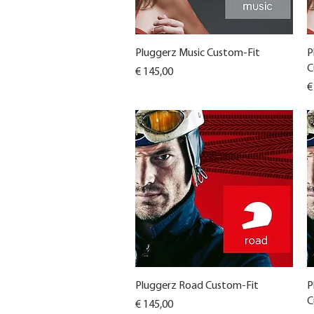
Snel overzicht
Pluggerz Music Custom-Fit
P
C
Prijs
€ 145,00
Pr
€
Snel overzicht
Pluggerz Road Custom-Fit
P
C
Prijs
€ 145,00