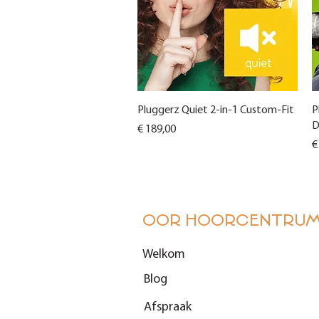
Snel overzicht
Pluggerz Quiet 2-in-1 Custom-Fit
P
D
Prijs
€ 189,00
Pr
€
OOR HOORCENTRU
Welkom
Blog
Afspraak