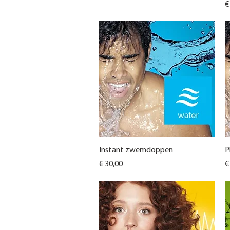
Pr
€
Snel overzicht
Instant zwemdoppen
P
Prijs
Pr
€ 30,00
€