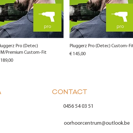
Snel overzicht
Snel overzicht
luggerz Pro (Detec)
Pluggerz Pro (Detec) Custom-Fi
M/Premium Custom-Fit
Prijs
€ 145,00
ijs
 189,00
M
CONTACT
0456 54 03 51
oorhoorcentrum@outlook.
be