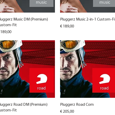
Snel overzicht
Snel overzicht
luggerz Music DM (Premium)
Pluggerz Music 2-in-1 Custom-Fi
ustom-Fit
Prijs
€ 189,00
ijs
 189,00
Snel overzicht
Snel overzicht
luggerz Road DM (Premium)
Pluggerz Road Com
ustom-Fit
Prijs
€ 205,00